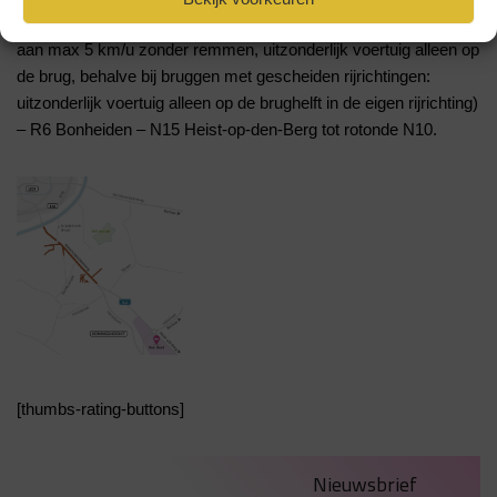
in R6 geldt: bij totale massa > 140 ton: bruggen overschrijden
aan max 5 km/u zonder remmen, uitzonderlijk voertuig alleen op
de brug, behalve bij bruggen met gescheiden rijrichtingen:
uitzonderlijk voertuig alleen op de brughelft in de eigen rijrichting)
– R6 Bonheiden – N15 Heist-op-den-Berg tot rotonde N10.
[thumbs-rating-buttons]
Nieuwsbrief