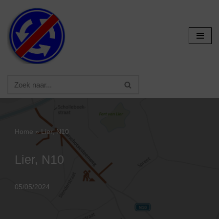
Ga
naar
de
inhoud
Home
»
Lier, N10
Lier, N10
05/05/2024