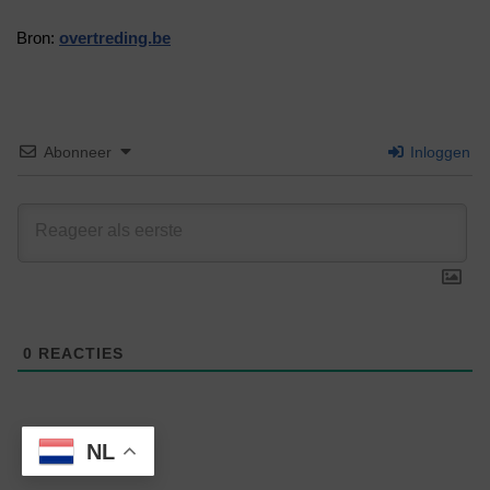
Bron:
overtreding.be
Abonneer
Inloggen
0
REACTIES
NL