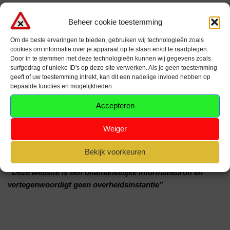
Hetzelfde geld voor slapers aan de verkeerslichten, hou het
Beheer cookie toestemming
verkeer in het oog in plaats van uw gsm.
Om de beste ervaringen te bieden, gebruiken wij technologieën zoals
cookies om informatie over je apparaat op te slaan en/of te raadplegen.
De meeste bestuurders vertrekken pas als hun voorganger al
Door in te stemmen met deze technologieën kunnen wij gegevens zoals
tientallen meters verder is waardoor je het harmonica effect
surfgedrag of unieke ID's op deze site verwerken. Als je geen toestemming
geeft of uw toestemming intrekt, kan dit een nadelige invloed hebben op
krijgt.
bepaalde functies en mogelijkheden.
Accepteren
In de meeste gevallen kan je een voertuig verder kijken als deze
vertrekt, vertrek dan ook zo krijg je een trein effect en zal het
Weiger
veel vlotter gaan en zal iedereen minder lang moeten
aanschuiven.
Bekijk voorkeuren
“Deze website is een onafhankelijke informatiebron en
vertegenwoordigt geen overheidsinstantie”