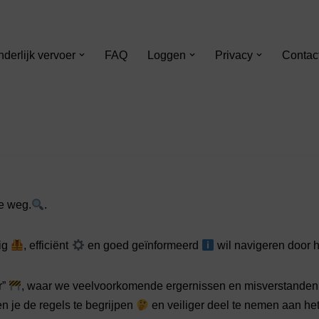
nderlijk vervoer
FAQ
Loggen
Privacy
Contac
e weg.
.
lig
, efficiënt
en goed geïnformeerd
wil navigeren door 
r”
, waar we veelvoorkomende ergernissen en misverstande
en je de regels te begrijpen
en veiliger deel te nemen aan he