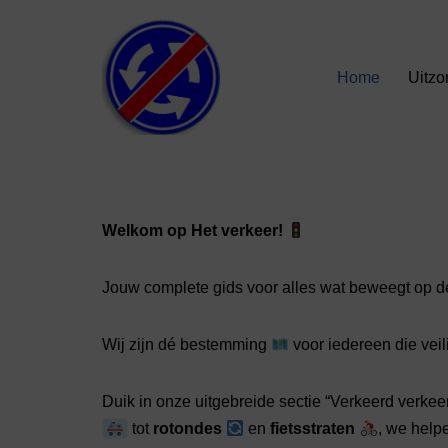
Ga
Home
Uitzo
naar
de
inhoud
Welkom op Het verkeer!
Jouw complete gids voor alles wat beweegt op d
Wij zijn dé bestemming
voor iedereen die vei
Duik in onze uitgebreide sectie “Verkeerd verkee
tot
rotondes
en
fietsstraten
, we help