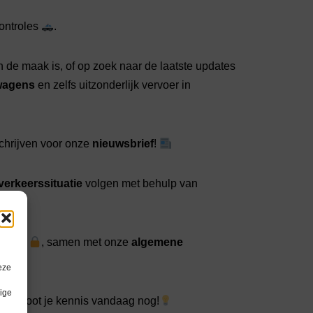
ontroles
.
n de maak is, of op zoek naar de laatste updates
twagens
en zelfs uitzonderlijk vervoer in
schrijven voor onze
nieuwsbrief
!
verkeerssituatie
volgen met behulp van
aring
, samen met onze
algemene
eze
lige
n vergroot je kennis vandaag nog!