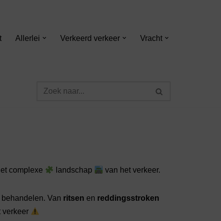
t
Allerlei
Verkeerd verkeer
Vracht
het complexe
landschap
van het verkeer.
n behandelen. Van
ritsen
en
reddingsstroken
t verkeer