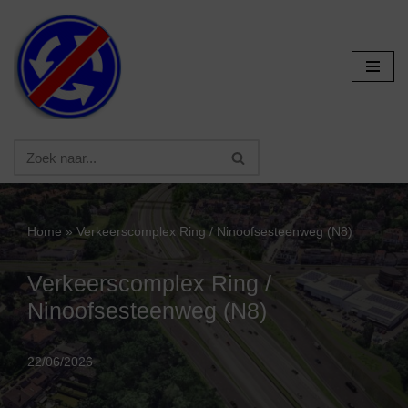
Ga
naar
de
inhoud
Home
»
Verkeerscomplex Ring / Ninoofsesteenweg (N8)
Verkeerscomplex Ring /
Ninoofsesteenweg (N8)
22/06/2026