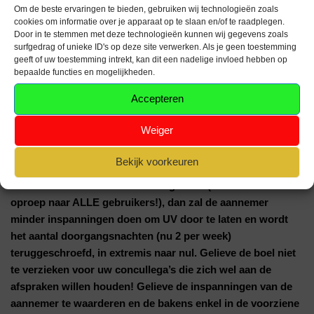
Om de beste ervaringen te bieden, gebruiken wij technologieën zoals
de rijbaan (met mogelijke filevorming achter het UV) tot de
cookies om informatie over je apparaat op te slaan en/of te raadplegen.
rijbaan breed genoeg is. Het terugplaatsen van de bakens is niet
Door in te stemmen met deze technologieën kunnen wij gegevens zoals
nodig, want de aannemer moet de bakens de volgende ochtend
surfgedrag of unieke ID's op deze site verwerken. Als je geen toestemming
geeft of uw toestemming intrekt, kan dit een nadelige invloed hebben op
allemaal terugplaatsen naar de stippellijn tussen de 2 rijstroken.
bepaalde functies en mogelijkheden.
Accepteren
LET OP: het opschuiven van de bakens om meer
doorgangsbreedte te creëren, is ENKEL toegelaten in de
Weiger
nachten van maandag op dinsdag en van donderdag op
vrijdag. Op alle andere momenten (overdag dan wel ‘s
Bekijk voorkeuren
nachts) is het opschuiven van de bakens NIET
TOEGELATEN. Wordt dit niet nageleefd (en dit is een
oproep naar ALLE gebruikers!), dan zal de aannemer
minder inspanningen doen om UV door te laten en wordt
het aantal doorgangsnachten (nu 2 per week)
teruggeschroefd, in extremis naar nul. Gelieve de boel niet
te verzieken voor uw concullega’s die zich wel aan de
afspraken willen houden! Gelieve de inspanningen van de
aannemer te waarderen en de bakens enkel in de voorziene