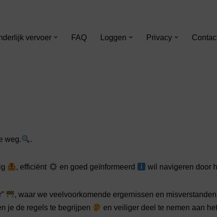
nderlijk vervoer
FAQ
Loggen
Privacy
Contac
e weg.
.
lig
, efficiënt
en goed geïnformeerd
wil navigeren door 
r”
, waar we veelvoorkomende ergernissen en misverstande
en je de regels te begrijpen
en veiliger deel te nemen aan he