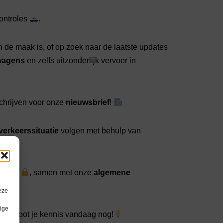
ontroles
.
n de maak is, of op zoek naar de laatste updates
twagens
en zelfs uitzonderlijk vervoer in
schrijven voor onze
nieuwsbrief
!
verkeerssituatie
volgen met behulp van
aring
, samen met onze
algemene
eze
lige
n vergroot je kennis vandaag nog!