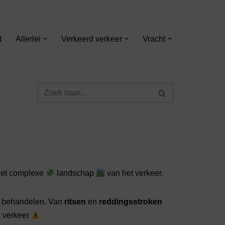
t
Allerlei
Verkeerd verkeer
Vracht
het complexe
landschap
van het verkeer.
n behandelen. Van
ritsen
en
reddingsstroken
t verkeer