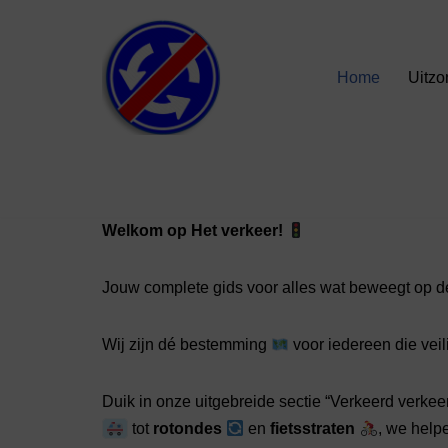
Ga
Home
Uitzo
naar
de
inhoud
Welkom op Het verkeer!
Jouw complete gids voor alles wat beweegt op d
Wij zijn dé bestemming
voor iedereen die vei
Duik in onze uitgebreide sectie “Verkeerd verkee
tot
rotondes
en
fietsstraten
, we help