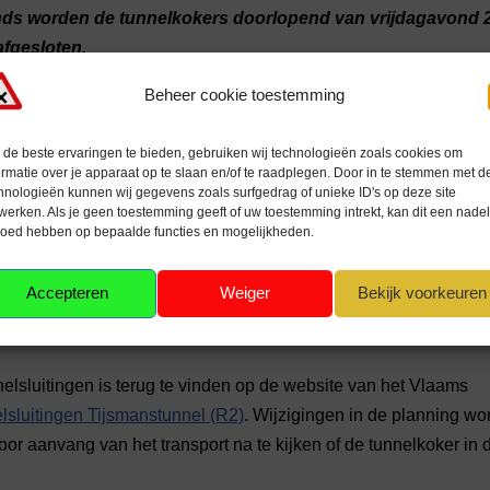
ds worden de tunnelkokers doorlopend van vrijdagavond 2
fgesloten.
Beheer cookie toestemming
de beste ervaringen te bieden, gebruiken wij technologieën zoals cookies om
 de brandleiding in de Tijsmanstunnel, gelegen in de R2 in d
ormatie over je apparaat op te slaan en/of te raadplegen. Door in te stemmen met d
hnologieën kunnen wij gegevens zoals surfgedrag of unieke ID's op deze site
ende nachten worden afgesloten vanaf 9 september 2023 tot vermo
werken. Als je geen toestemming geeft of uw toestemming intrekt, kan dit een nade
loed hebben op bepaalde functies en mogelijkheden.
Accepteren
Weiger
Bekijk voorkeuren
elkoker voor alle verkeer afgesloten, telkens van 20 u ’s avonds
s er dan geen hinder.
elsluitingen is terug te vinden op de website van het Vlaams
lsluitingen Tijsmanstunnel (R2)
. Wijzigingen in de planning wo
or aanvang van het transport na te kijken of de tunnelkoker in d