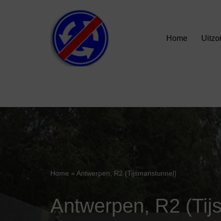
Ga
Home
Uitzo
naar
de
inhoud
Home
»
Antwerpen, R2 (Tijsmanstunnel)
Antwerpen, R2 (Tij