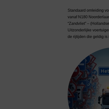
Standaard omleiding voo
vanaf N180 Noorderlaan 
“Zandvliet” – (Hollands
Uitzonderlijke voertuig
de rijtijden die geldig 