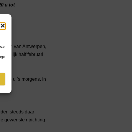
0 u tot
e haven van Antwerpen,
eze
edelijk half februari
lige
 tot 5 u ’s morgens. In
rden steeds daar
e gewenste rijrichting