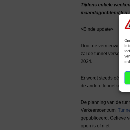
Tijdens enkele weeken
maandagochtend 5 u a
>Einde update>
Om 
Door de vernieuwing van
inf
tec
zal de tunnel verschill
ver
2024.
inv
Er wordt steeds één tunn
de andere tunnelkoker i
De planning van de tunn
Verkeerscentrum:
Tunne
gepubliceerd. Gelieve vo
open is of niet.