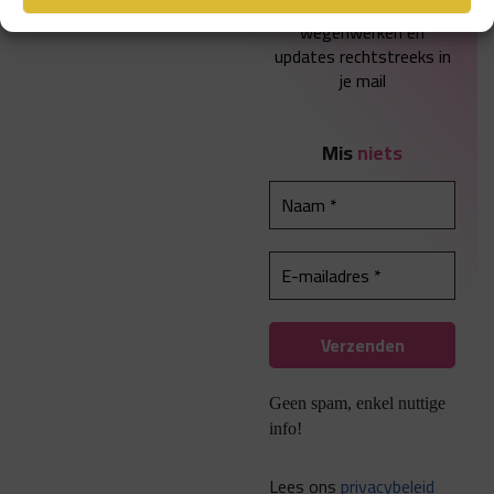
Krijg nieuwe
wegenwerken en
updates rechtstreeks in
je mail
Mis
niets
Geen spam, enkel nuttige
info!
Lees ons
privacybeleid