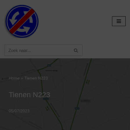
Ga
naar
de
inhoud
Home
»
Tienen N223
Tienen N223
05/07/2023