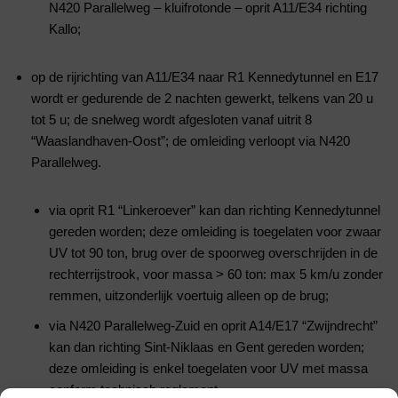
N420 Parallelweg – kluifrotonde – oprit A11/E34 richting
Kallo;
op de rijrichting van A11/E34 naar R1 Kennedytunnel en E17
wordt er gedurende de 2 nachten gewerkt, telkens van 20 u
tot 5 u; de snelweg wordt afgesloten vanaf uitrit 8
“Waaslandhaven-Oost”; de omleiding verloopt via N420
Parallelweg.
via oprit R1 “Linkeroever” kan dan richting Kennedytunnel
gereden worden; deze omleiding is toegelaten voor zwaar
UV tot 90 ton, brug over de spoorweg overschrijden in de
rechterrijstrook, voor massa > 60 ton: max 5 km/u zonder
remmen, uitzonderlijk voertuig alleen op de brug;
via N420 Parallelweg-Zuid en oprit A14/E17 “Zwijndrecht”
kan dan richting Sint-Niklaas en Gent gereden worden;
deze omleiding is enkel toegelaten voor UV met massa
conform technisch reglement.