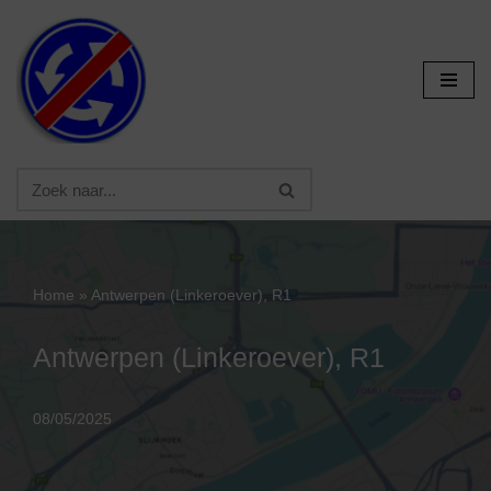
Ga
naar
de
inhoud
Home
»
Antwerpen (Linkeroever), R1
Antwerpen (Linkeroever), R1
08/05/2025