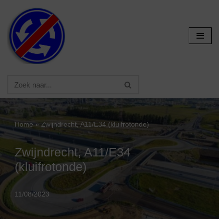
Ga
naar
de
inhoud
Home
»
Zwijndrecht, A11/E34 (kluifrotonde)
Zwijndrecht, A11/E34
(kluifrotonde)
11/08/2023