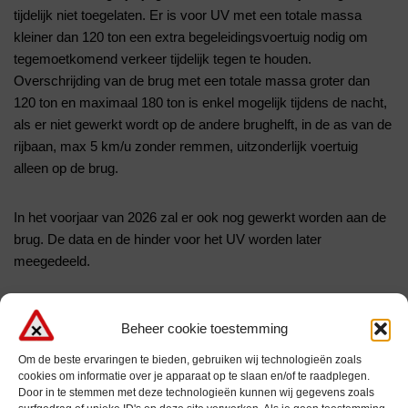
tijdelijk niet toegelaten. Er is voor UV met een totale massa
kleiner dan 120 ton een extra begeleidingsvoertuig nodig om
tegemoetkomend verkeer tijdelijk tegen te houden.
Overschrijding van de brug met een totale massa groter dan
120 ton en maximaal 180 ton is enkel mogelijk tijdens de nacht,
als er niet gewerkt wordt op de andere brughelft, in de as van de
rijbaan, max 5 km/u zonder remmen, uitzonderlijk voertuig
alleen op de brug.
In het voorjaar van 2026 zal er ook nog gewerkt worden aan de
brug. De data en de hinder voor het UV worden later
meegedeeld.
Beheer cookie toestemming
Om de beste ervaringen te bieden, gebruiken wij technologieën zoals
cookies om informatie over je apparaat op te slaan en/of te raadplegen.
Door in te stemmen met deze technologieën kunnen wij gegevens zoals