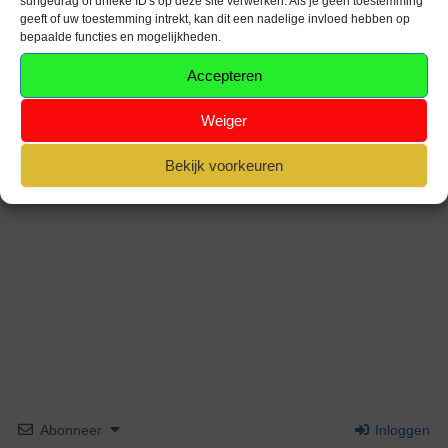
surfgedrag of unieke ID's op deze site verwerken. Als je geen toestemming
geeft of uw toestemming intrekt, kan dit een nadelige invloed hebben op
bepaalde functies en mogelijkheden.
Accepteren
Weiger
Bekijk voorkeuren
Abonneer
Inloggen