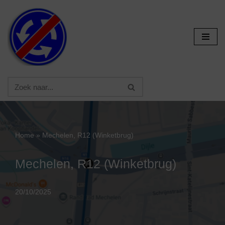
Ga
naar
de
inhoud
Home
»
Mechelen, R12 (Winketbrug)
Mechelen, R12 (Winketbrug)
20/10/2025