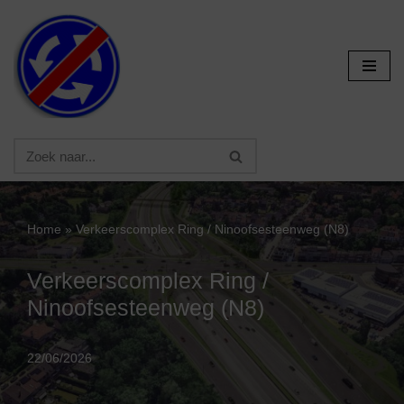
Ga
naar
de
inhoud
Home
»
Verkeerscomplex Ring / Ninoofsesteenweg (N8)
Verkeerscomplex Ring /
Ninoofsesteenweg (N8)
22/06/2026