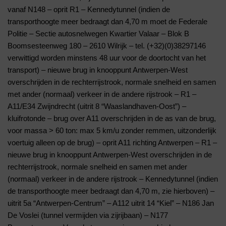
vanaf N148 – oprit R1 – Kennedytunnel (indien de
transporthoogte meer bedraagt dan 4,70 m moet de Federale
Politie – Sectie autosnelwegen Kwartier Valaar – Blok B
Boomsesteenweg 180 – 2610 Wilrijk – tel. (+32)(0)38297146
verwittigd worden minstens 48 uur voor de doortocht van het
transport) – nieuwe brug in knooppunt Antwerpen-West
overschrijden in de rechterrijstrook, normale snelheid en samen
met ander (normaal) verkeer in de andere rijstrook – R1 –
A11/E34 Zwijndrecht (uitrit 8 “Waaslandhaven-Oost”) –
kluifrotonde – brug over A11 overschrijden in de as van de brug,
voor massa > 60 ton: max 5 km/u zonder remmen, uitzonderlijk
voertuig alleen op de brug) – oprit A11 richting Antwerpen – R1 –
nieuwe brug in knooppunt Antwerpen-West overschrijden in de
rechterrijstrook, normale snelheid en samen met ander
(normaal) verkeer in de andere rijstrook – Kennedytunnel (indien
de transporthoogte meer bedraagt dan 4,70 m, zie hierboven) –
uitrit 5a “Antwerpen-Centrum” – A112 uitrit 14 “Kiel” – N186 Jan
De Voslei (tunnel vermijden via zijrijbaan) – N177