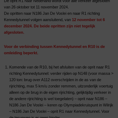
De oprit R1 naar Nederland wordt voor alle verkeer afgesloten
van 26 oktober tot 11 november 2024.
De opritten naar N186 Jan De Voslei en naar R1 richting
Kennedytunnel volgen aansluitend, van
12
november tot 6
december 2024. De beide opritten zijn niet tegelijk
afgesloten.
Voor de verbinding tussen Kennedytunnel en R10 is de
omleiding beperkt.
Komende van de R10, bij het afsluiten van de oprit naar R1
richting Kennedytunnel: verder rijden op N148 (voor massa >
120 ton: brug over A112 overschrijden in de as van de
rijrichting, max 5 km/u zonder remmen, uitzonderlijk voertuig
alleen op de brug in de eigen rijrichting, gelijktijdig verkeer in
de andere rijrichting is wel toegelaten) – oprit naar N186 –
N186 Jan De Voslei – keren op Olympiadekruispunt in Wilrijk
– N186 Jan De Voslei – oprit R1 naar Kennedytunnel. Voor
de terugweg is er geen hinder.