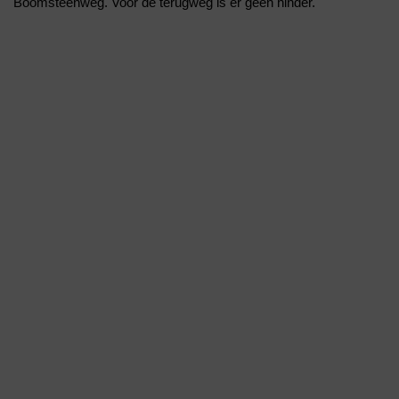
Boomsteenweg. Voor de terugweg is er geen hinder.