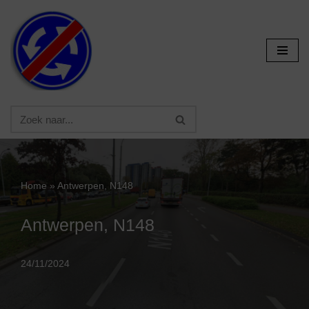
Ga
naar
de
inhoud
Home
»
Antwerpen, N148
Antwerpen, N148
24/11/2024