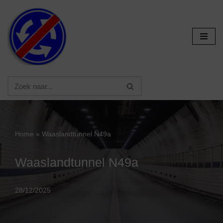
Ga
naar
de
inhoud
Home
»
Waaslandtunnel N49a
Waaslandtunnel N49a
28/12/2025