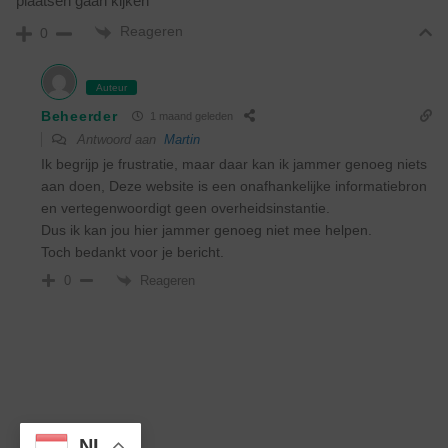
plaatsen gaan kijken
Reageren
0
Auteur
Beheerder
1 maand geleden
Antwoord aan
Martin
Ik begrijp je frustratie, maar daar kan ik jammer genoeg niets
aan doen, Deze website is een onafhankelijke informatiebron
en vertegenwoordigt geen overheidsinstantie.
Dus ik kan jou hier jammer genoeg niet mee helpen.
Toch bedankt voor je bericht.
Reageren
0
NL